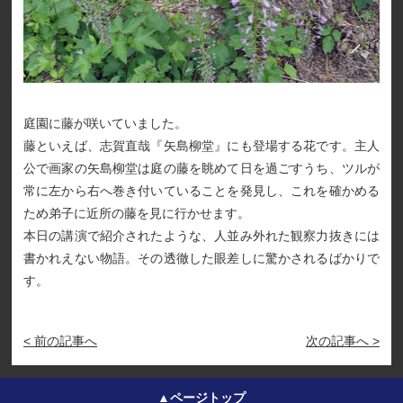
庭園に藤が咲いていました。
藤といえば、志賀直哉『矢島柳堂』にも登場する花です。主人
公で画家の矢島柳堂は庭の藤を眺めて日を過ごすうち、ツルが
常に左から右へ巻き付いていることを発見し、これを確かめる
ため弟子に近所の藤を見に行かせます。
本日の講演で紹介されたような、人並み外れた観察力抜きには
書かれえない物語。その透徹した眼差しに驚かされるばかりで
す。
< 前の記事へ
次の記事へ >
▲ページトップ