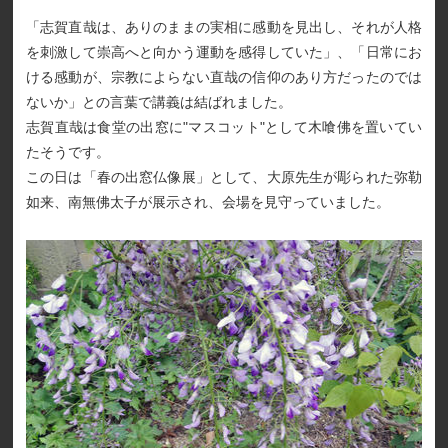
「志賀直哉は、ありのままの実相に感動を見出し、それが人格
を刺激して崇高へと向かう運動を感得していた」、「日常にお
ける感動が、宗教によらない直哉の信仰のあり方だったのでは
ないか」との言葉で講義は結ばれました。
志賀直哉は食堂の出窓に"マスコット"として木喰佛を置いてい
たそうです。
この日は「春の出窓仏像展」として、大原先生が彫られた弥勒
如来、南無佛太子が展示され、会場を見守っていました。