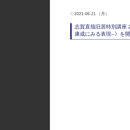
◇2021-06-21 （月）
志賀直哉旧居特別講座 
康成にみる表現--》を