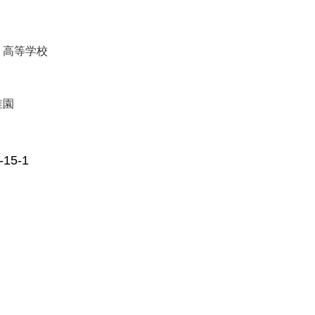
・高等学校
稚園
5-1