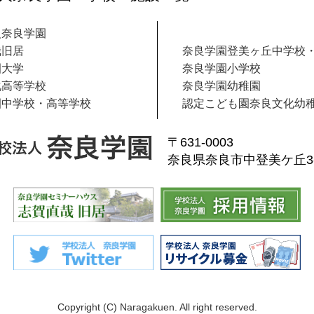
人奈良学園
哉旧居
奈良学園登美ヶ丘中学校
園大学
奈良学園小学校
化高等学校
奈良学園幼稚園
園中学校・高等学校
認定こども園奈良文化幼
〒631-0003
奈良県奈良市中登美ケ丘3-1
Copyright (C) Naragakuen. All right reserved.