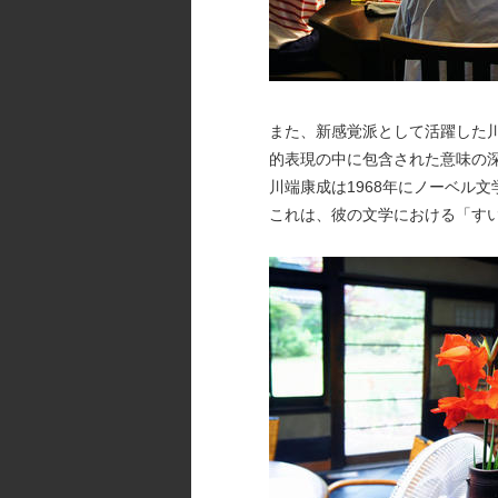
また、新感覚派として活躍した川
的表現の中に包含された意味の
川端康成は1968年にノーベル
これは、彼の文学における「す