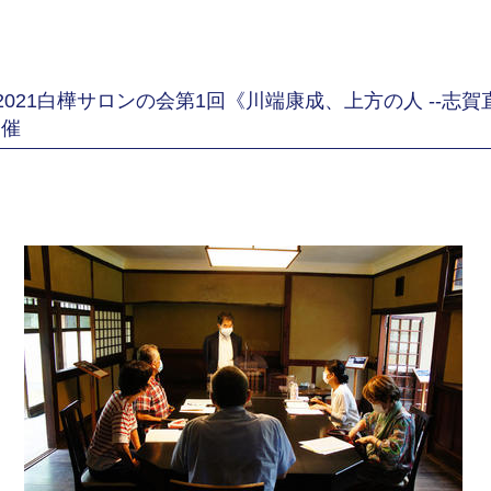
2021白樺サロンの会第1回《川端康成、上方の人 --志
開催