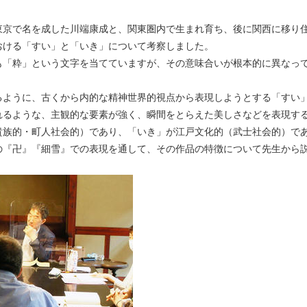
東京で名を成した川端康成と、関東圏内で生まれ育ち、後に関西に移り
おける「すい」と「いき」について考察しました。
も「粋」という文字を当てていますが、その意味合いが根本的に異なっ
るように、古くから内的な精神世界的視点から表現しようとする「すい
れるような、主観的な要素が強く、瞬間をとらえた美しさなどを表現す
貴族的・町人社会的）であり、「いき」が江戸文化的（武士社会的）で
の『卍』『細雪』での表現を通して、その作品の特徴について先生から