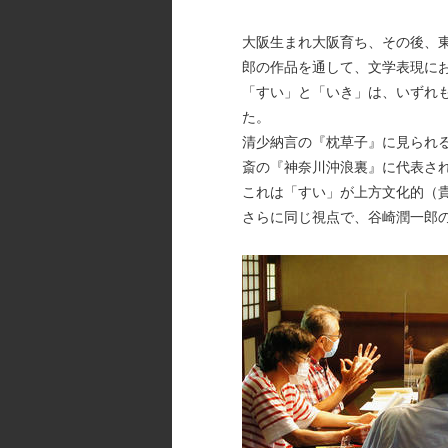
大阪生まれ大阪育ち、その後、
郎の作品を通して、文学表現に
「すい」と「いき」は、いずれ
た。
清少納言の『枕草子』に見られ
斎の『神奈川沖浪裏』に代表さ
これは「すい」が上方文化的（
さらに同じ視点で、谷崎潤一郎