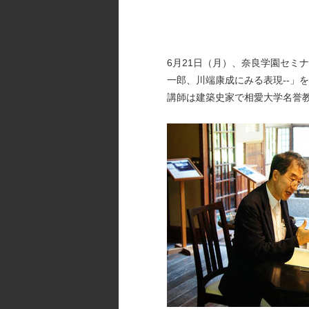
6月21日（月）、奈良学園セミ
一郎、川端康成にみる表現--」
講師は建築史家で相愛大学名誉