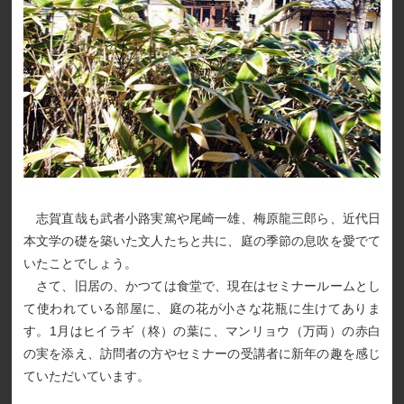
志賀直哉も武者小路実篤や尾崎一雄、梅原龍三郎ら、近代日
本文学の礎を築いた文人たちと共に、庭の季節の息吹を愛でて
いたことでしょう。
さて、旧居の、かつては食堂で、現在はセミナールームとし
て使われている部屋に、庭の花が小さな花瓶に生けてありま
す。1月はヒイラギ（柊）の葉に、マンリョウ（万両）の赤白
の実を添え、訪問者の方やセミナーの受講者に新年の趣を感じ
ていただいています。