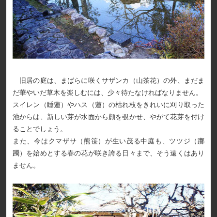
旧居の庭は、まばらに咲くサザンカ（山茶花）の外、まだま
だ華やいだ草木を楽しむには、少々待たなければなりません。
スイレン（睡蓮）やハス（蓮）の枯れ枝をきれいに刈り取った
池からは、新しい芽が水面から顔を覗かせ、やがて花芽を付け
ることでしょう。
また、今はクマザサ（熊笹）が生い茂る中庭も、ツツジ（躑
躅）を始めとする春の花が咲き誇る日々まで、そう遠くはあり
ません。