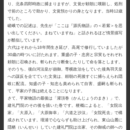
り、北条四郎時政に捕まりますが、文覚が頼朝に嘆願し、処刑
寸前のところで助かり、文覚預かりの身となります。当時12歳
でした。
嵯峨での記述は、先生が「ここは『源氏物語』の＜若紫＞を思
い出してください。まねていますね」と話されるほど情景描写
が酷似しています。
六代はそれから18年間生き延び、高尾で修行していましたが
30歳の時ついに討たれます。重盛の子・忠房と宗実もそれぞれ
頼朝に召喚され、斬られたり断食したりして命を落とします。
そのうち、後白河法皇が崩御。専横政治をしていた後鳥羽天皇
への謀反を企てていた文覚は、頼朝の死後すぐに捕らえられ隠
岐に配流。知盛の子・知忠も責められて自害、盛嗣も斬られ
て、平家の子孫は絶えることになります。
さて、平家物語の最後は「灌頂巻（かんじょうのまき）」で、
建礼門院のその後を描いた巻です。梗概によると、「女院出
家」「大原入」「大原御幸」「六道之沙汰」「女院死去」で構
成されています。壇浦で心ならずも助け上げられ、東山山麓に
隠栖（いんせい）していた建礼門院は出家、その御戒の師への