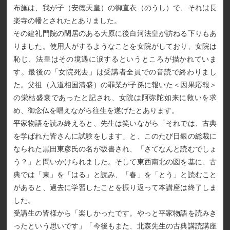
布施は、我が子（安徳天皇）の御直衣（のうし）で、それは長
楽寺の幡とされたとありました。
その建礼門院の閑居のある大原に後白河法皇が訪ねる下りもあ
りました。使用人がするようなことを女院がしており、女院は
恥じ、法皇はその境遇に涙するというところが描かれていま
す。最後の「女院死去」は受講者全員での音読で終わりまし
た。父祖（入道相国清盛）の罪業が子孫に報いた＜因果応報＞
の栄枯盛衰であったと記され、女院は阿弥陀如来に救いを求
め、御念仏を唱えながら往生を遂げたとあります。
平家物語を読み終えると、先生は笑いながら「それでは、古典
を学ばれた皆さんに試験をします」と、このたび日銀の総裁に
なられた黒田東彦氏の名が坂書され、「さてなんと読むでしょ
う？」と問いかけられました。そして東西南北の図を基に、古
典では「東」を「はる」と読み、「春」を「とう」と読むこと
があると、過去に学習したことを振り返って本講座は終了しま
した。
受講生の皆様から「楽しかったです。やっと平家物語を読みき
ったという思いです」「今後もまた、北森先生の古典講読講座