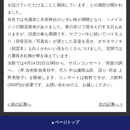
を設けていただけることに期待しています」との感想が聞かれ
ました。
奈良では先週末に氷室神社のシダレ桜が満開となり、ソメイヨ
シノの開花発表がありました。寒の戻りで花冷えのする日もあ
りますが、旧居の春も満開です。ヤブツバキに続いてバイモユ
リ（貝母百合／写真右）が凛とした花姿を見せ、オガタマノキ
（招霊木）も白くかわいい花をたくさんつけました。玄関では
八重咲き紅梅が華を添えています。
当館では4月14日(日)13時から、サロンコンサート「邦楽の調
べ」（琴 吉村歌裕美社中、尺八 中山優雨山氏 語り･司会 上
野美智子）を開催します。コンサートは無料ですが、入館料
(350円)が必要です。お誘い合わせの上、お越しください。
< 前の記事へ
次の記事へ >
▲ページトップ