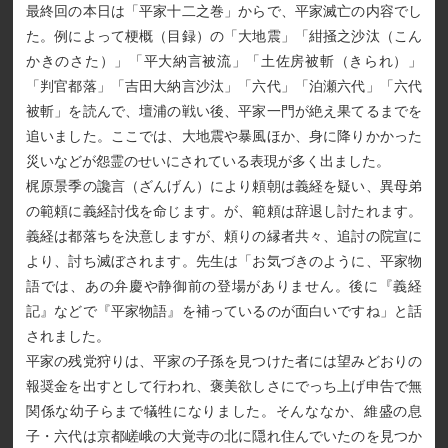
最終回の本日は「平家十二之巻」からで、平家滅亡の内容でし
た。例によって梗概（目録）の「大地震」「紺掻之沙汰（こん
かきのさた）」「平大納言被流」「土佐房被斬（きられ）」
「判官都落」「吉田大納言沙汰」「六代」「泊瀬六代」「六代
被斬」を読んで、壇浦の戦い後、平家一門が絶え果てるまでを
追いました。ここでは、大地震や暴風ほか、身に降りかかった
災いなどが怨霊のせいにされている表現が多く出ました。
梶原景季の讒言（ざんげん）により頼朝は義経を疑い、異母弟
の範頼に義経討伐を命じます。が、範頼は辞退し討たれます。
義経は都落ちを決意しますが、頼りの縁者共々、追討の院宣に
より、討ち滅ぼされます。先生は「お気づきのように、平家物
語では、あの弁慶や静御前の登場がありません。後に『義経
記』などで『平家物語』を補っているのが面白いですね」と話
されました。
平家の残党狩りは、平家の子孫を見つけた者には望みどおりの
報奨金を出すとして行われ、褒美欲しさにでっち上げ申告で無
関係な幼子らまで犠牲になりました。そんななか、維盛の息
子・六代は京都嵯峨の大覚寺の北に隠れ住んでいたのを見つか