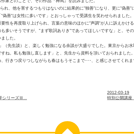
る作家とのことで、その作品『神馬』を読みました。
れられ、他を害するつもりはないのに結果的に"独善"になり、更に"偽善
"偽善"は女性に多いです」とおっしゃって受講生を笑わせられました。
要性を再度取り上げられ、言葉の意味のほかに"声調"が人に訴えかけ
も多いそうですが、"まず歌詞ありき"であってほしいですな」と。そ
いました。
･」（先生談）と、楽しく勉強になる余談が大盛りでした。東京からお
ですね。私も勉強し直します」と、先生から資料を頂いておられました
、行きつ戻りつしながらも春はもうそこまで･･･、と感じさせてくれま
2012-03-19
シリーズⅢ...
特別公開講座《