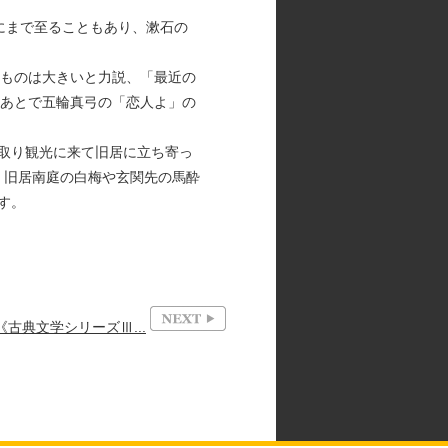
"にまで至ることもあり、漱石の
るものは大きいと力説、「最近の
のあとで五輪真弓の「恋人よ」の
水取り観光に来て旧居に立ち寄っ
。旧居南庭の白梅や玄関先の馬酔
す。
古典文学シリーズⅢ...