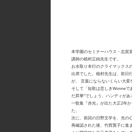
本学園のセミナーハウス・志賀
講師の植村正純先生です。
お水取り本行のクライマックス
出席でした。植村先生は、前日行
が、 言葉にならないくらい大
そして「短歌は悲しきWonneで
だ昇華"でしょう。ハンディがあ
一歌集『赤光』が出た大正2年か
た。
次に、前回の日野文学を、光の
再確認された後、竹西寛子に進