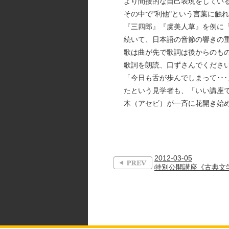
より間接的な自己表現をしてい
その中で"利他"という言葉に触
『三四郎』『虞美人草』を例に「
続いて、日本語の音節の響きの重
歌は曲が先で歌詞は後からのもの
歌詞を朗読、口ずさんでくださ
「今日も舌が歩んでしまって･･
たという見学者も、「いい講座
木（アセビ）が一斉に花開き始め
2012-03-05
特別公開講座《古典文学