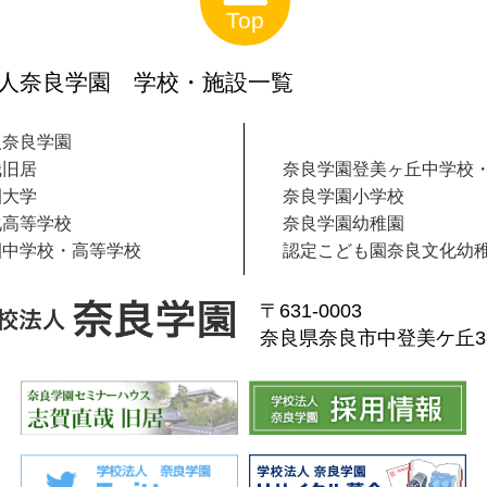
Top
人奈良学園 学校・施設一覧
人奈良学園
哉旧居
奈良学園登美ヶ丘中学校
園大学
奈良学園小学校
化高等学校
奈良学園幼稚園
園中学校・高等学校
認定こども園奈良文化幼
〒631-0003
奈良県奈良市中登美ケ丘3-1