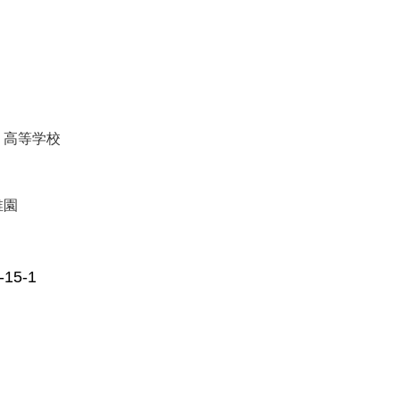
・高等学校
稚園
5-1