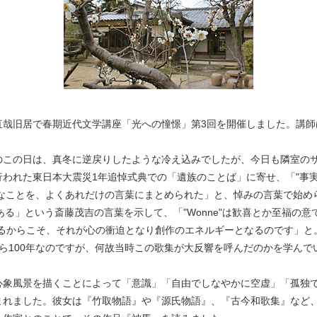
直哉旧居で春期近代文学講座「光への憧憬」第3回を開催しました。講師
のこの日は、真冬に逆戻りしたような冷え込みでしたが、今日も隣室の
われた東日本大震災1年追悼式典での「遺族のことば」に寄せ、「"事実
変なことを、よくあれだけの言葉にまとめられた」と、悼みの言葉で始め
ある」という斎藤茂吉の言葉を示して、「"Wonne"は歓喜とか至福の
るからこそ、それが心の衝迫となり創作のエネルギーとなるのです」と。
ら100年なのですが、何故当時この歌集が大反響を呼んだのかを学んで
心象風景を描くことによって「意識」「自由でしなやかに空虚」「孤独
まれました。彼女は『竹取物語』や『源氏物語』、『古今和歌集』など