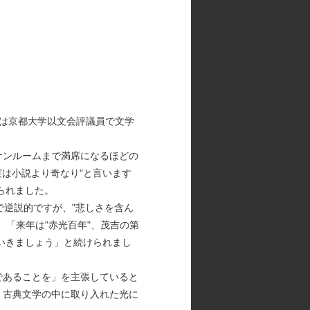
は京都大学以文会評議員で文学
サンルームまで満席になるほどの
は小説より奇なり"と言います
られました。
意で逆説的ですが、"悲しさを含ん
「来年は"赤光百年"、茂吉の第
いきましょう」と続けられまし
であることを」を主張していると
、古典文学の中に取り入れた光に