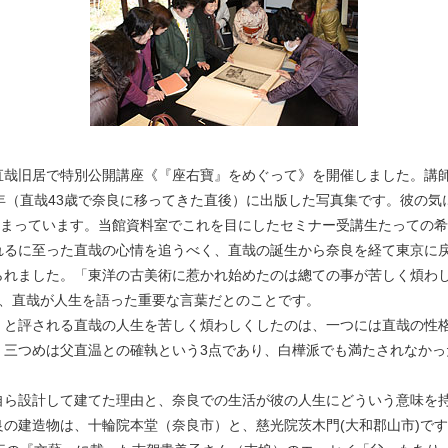
直哉旧居で特別公開講座《『座右寶』をめぐって》を開催しました。講
年（直哉43歳で奈良に移ってきた直後）に出版した写真集です。彼の気
収まっています。当館資料室でこれを目にしたセミナー受講生たっての
れるに至った直哉の心情を追うべく、直哉の誕生から奈良を経て東京に
れました。「東洋の古美術に惹かれ始めたのは總ての事が苦しく煩わしく･
は、直哉が人生を語った重要な言葉だとのことです。
」と評される直哉の人生を苦しく煩わしくしたのは、一つには直哉の性格
、三つめは父直温との確執という3点であり、白樺派でも満たされなかっ
自ら設計して建てた理由と、奈良での生活が彼の人生にどういう意味を
の建造物は、十輪院本堂（奈良市）と、慈光院茨木門(大和郡山市)で