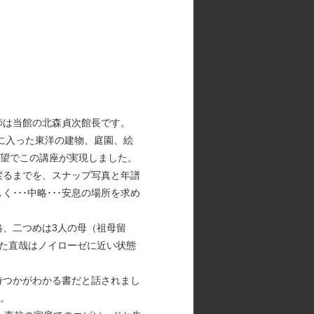
師は当館の北森貞次館長です。
に入った東洋の建物、庭園、絵
希望でこの講座が実現しました。
戻るまでを、スナップ写真と年譜
･･中略･･･安息の場所を求め
、二つめは3人の母（祖母留
た直哉はノイローゼに近い状態
持つかがわかる書だと話されまし
す。