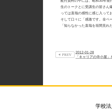
配付資料の中には、昭和30年
生のトークとに受講生の皆さん
っては直哉の感性に感じ入って
そして口々に「感激です。全ペ
「知らなかった直哉を垣間見れ
2012-01-28
「キャリアの寺小屋」を
学校法