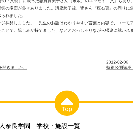
発行の『文藝』に載った志賀貴美子さん（末娘）のエッセイ「父」もあり
爆笑の場面が多々ありました。講座終了後、皆さん『座右寶』の周りに集
おられました。
ージ拝見しました」「先生のお話はわかりやすい言葉と内容で、ユーモ
たことで、親しみが持てました」などとおっしゃりながら帰途に就かれ
2012-02-06
開きました...
特別公開講座《
Top
人奈良学園 学校・施設一覧