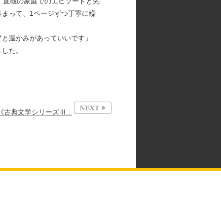
、直哉の家庭でのエピソードと先
まって、1ページずつ丁寧に繰
アと温かみがあっていいです」
ました。
古典文学シリーズⅢ...