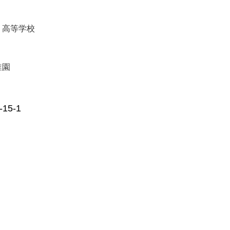
・高等学校
稚園
5-1