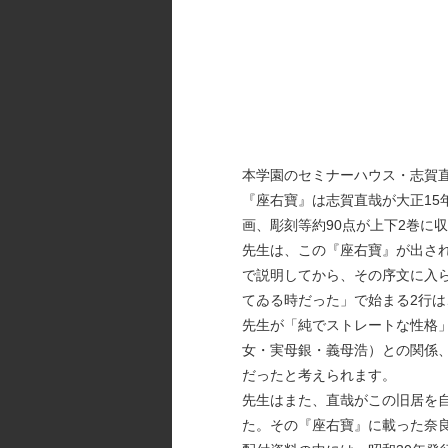
本学園のセミナーハウス・志賀
『座右寶』は志賀直哉が大正15
画、彫刻等約90点が上下2巻に
先生は、この『座右寶』が出さ
で説明してから、その序文に入ら
てゐる時だった」で始まる2行
先生が「純でストレートな性格
女・実母銀・義母浩）との関係
だったと考えられます。
先生はまた、直哉がこの旧居を
た。その『座右寶』に載った奈良