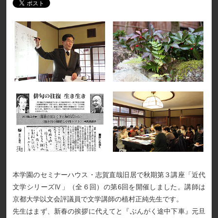
本学園のセミナーハウス・志賀直哉旧居で秋期第３講座「近代
文学シリーズⅣ」（全６回）の第6回を開催しました。講師は
京都大学以文会評議員で文学講師の植村正純先生です。
先生はまず、新春の挨拶に代えてと『ぶんがく途中下車』元旦