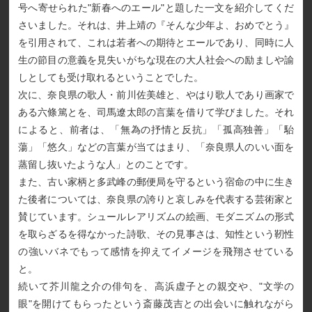
号へ寄せられた"新春へのエール"と題した一文を紹介してくだ
さいました。それは、井上靖の『そんな少年よ、おめでとう』
を引用されて、これは若者への期待とエールであり、同時に人
生の節目の意義を見失いがちな現在の大人社会への励ましや諭
しとしても受け取れるということでした。
次に、奈良県の歌人・前川佐美雄と、やはり歌人であり画家で
ある六條篤とを、司馬遼太郎の言葉を借りて学びました。それ
によると、前者は、「無為の抒情と反抗」「孤高独善」「駘
蕩」「悠久」などの言葉が当てはまり、「奈良県人のいい面を
蒸留し抜いたような人」とのことです。
また、古い家柄と多武峰の郵便局を守るという宿命の中に生き
た後者については、奈良県の誇りと哀しみを代表する芸術家と
賛じています。シュールレアリズムの絵画、モダニズムの形式
を取らざるを得なかった詩歌、その見事さは、知性という靭性
の強いバネでもって感情を抑えてイメージを飛翔させている
と。
続いて芥川龍之介の俳句を、高浜虚子との親交や、"文学の
眼"を開けてもらったという斎藤茂吉との出会いに触れながら