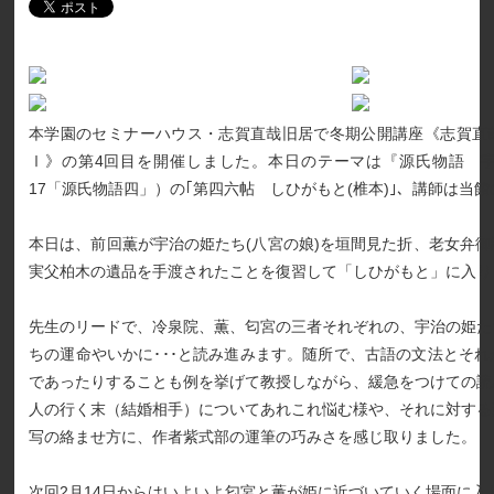
本学園のセミナーハウス・志賀直哉旧居で冬期公開講座《志賀直
Ⅰ》の第4回目を開催しました。本日のテーマは『源氏物語 
17「源氏物語四」）の｢第四六帖 しひがもと(椎本)｣、講師は当
本日は、前回薫が宇治の姫たち(八宮の娘)を垣間見た折、老女弁
実父柏木の遺品を手渡されたことを復習して「しひがもと」に入り
先生のリードで、冷泉院、薫、匂宮の三者それぞれの、宇治の姫た
ちの運命やいかに･･･と読み進みます。随所で、古語の文法とそ
であったりすることも例を挙げて教授しながら、緩急をつけての読
人の行く末（結婚相手）についてあれこれ悩む様や、それに対する
写の絡ませ方に、作者紫式部の運筆の巧みさを感じ取りました。
次回2月14日からはいよいよ匂宮と薫が姫に近づいていく場面に入