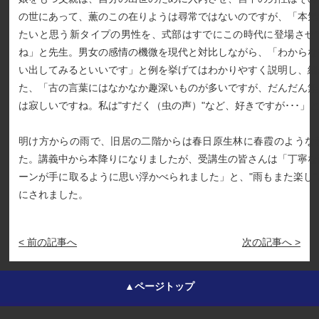
の世にあって、薫のこの在りようは尋常ではないのですが、「本気
たいと思う新タイプの男性を、式部はすでにこの時代に登場させ
ね」と先生。男女の感情の機微を現代と対比しながら、「わからな
い出してみるといいです」と例を挙げてはわかりやすく説明し、細
た、「古の言葉にはなかなか趣深いものが多いですが、だんだん無
は寂しいですね。私は"すだく（虫の声）"など、好きですが･･･」
明け方からの雨で、旧居の二階からは春日原生林に春霞のような
た。講義中から本降りになりましたが、受講生の皆さんは「丁寧な
ーンが手に取るように思い浮かべられました」と、"雨もまた楽し
にされました。
< 前の記事へ
次の記事へ >
▲ページトップ