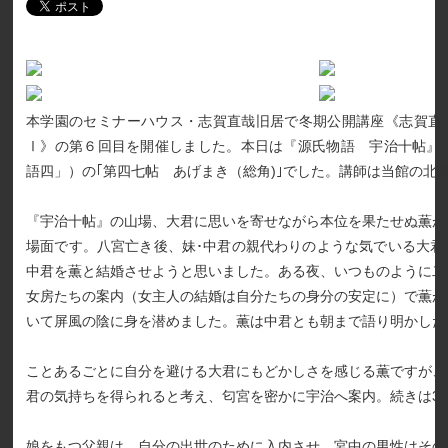
本学園のセミナーハウス・志賀直哉旧居で冬期公開講座《志賀直
Ⅰ》の第６回目を開催しました。本日は『源氏物語 宇治十帖』（
語四」）の｢第四七帖 あげまき（総角)｣でした。講師は当館の北
『宇治十帖』の山場、大君に思いを寄せながら本位を果たせぬ薫が
場面です。八宮亡き後、妹･中君の親代わりのような気でいる大君
中君を薫と結婚させようと思いました。ある夜、いつものように二
女房たちの案内（女主人の結婚は自分たちの身分の安定に）で薫が
いて屏風の陰に身を潜めました。薫は中君とも朝まで語り明かした
ことあるごとに自分を避ける大君にもどかしさを感じる薫ですが、
君の気持ちを得られると考え、匂宮を密かに宇治へ案内。続きは3月
娘をもつ父親は、自分の出世のために入内させ、宮中の男性はその