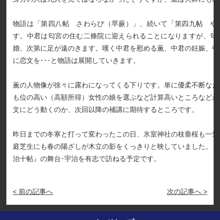
物語は「第四八帖 さわらび（早蕨）」、続いて「第四九帖 や
す。中君は匂宮の住む二條院に迎えられることになりますが、匂
婚、次第に足が遠のきます。嘆く中君を慰める薫、中君の妊娠、中
に恋文を･･･と物語は展開していきます。
薫の人物像が徐々に露わになってくる下りです。単に優柔不断なだ
も位の高い（高額所得）女性の娘を選ぶなど計算高いところなどが
文にどう動くのか、次回以降の補講に期待するところです。
昨日までの冬寒と打って変わったこの日、氷室神社の枝垂桜も一気
庭芝生にも春の陽ざしが木立の影をくっきりと映していました。４
治十帖』の舞台･宇治を有志で訪ねる予定です。
< 前の記事へ
次の記事へ >