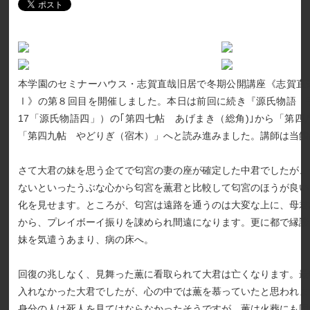
本学園のセミナーハウス・志賀直哉旧居で冬期公開講座《志賀直
Ⅰ》の第８回目を開催しました。本日は前回に続き『源氏物語 
17「源氏物語四」）の｢第四七帖 あげまき（総角)｣から「第
「第四九帖 やどりぎ（宿木）」へと読み進みました。講師は当館
さて大君の妹を思う企てで匂宮の妻の座が確定した中君でしたが、
ないといったうぶな心から匂宮を薫君と比較して匂宮のほうが良い
化を見せます。ところが、匂宮は遠路を通うのは大変な上に、母君
から、プレイボーイ振りを諌められ間遠になります。更に都で縁談
妹を気遣うあまり、病の床へ。
回復の兆しなく、見舞った薫に看取られて大君は亡くなります。最
入れなかった大君でしたが、心の中では薫を慕っていたと思われま
身分の人は死人を見てはならなかったそうですが、薫は火葬にも同