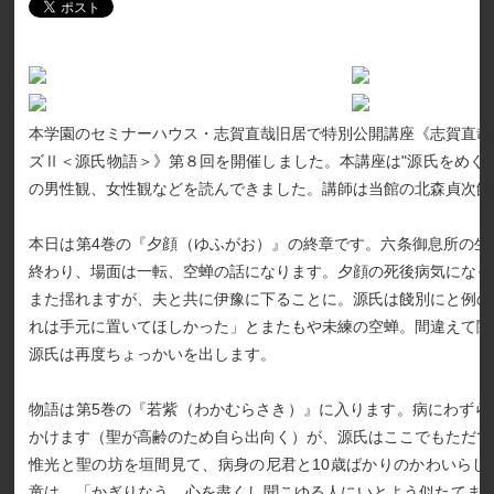
本学園のセミナーハウス・志賀直哉旧居で特別公開講座《志賀直哉
ズⅡ＜源氏物語＞》第８回を開催しました。本講座は"源氏をめぐ
の男性観、女性観などを読んできました。講師は当館の北森貞次館
本日は第4巻の『夕顔（ゆふがお）』の終章です。六条御息所の生
終わり、場面は一転、空蝉の話になります。夕顔の死後病気になっ
また揺れますが、夫と共に伊豫に下ることに。源氏は餞別にと例の
れは手元に置いてほしかった」とまたもや未練の空蝉。間違えて関
源氏は再度ちょっかいを出します。
物語は第5巻の『若紫（わかむらさき）』に入ります。病にわずら
かけます（聖が高齢のため自ら出向く）が、源氏はここでもただで
惟光と聖の坊を垣間見て、病身の尼君と10歳ばかりのかわいらし
童は、「かぎりなう、心を盡くし聞こゆる人にいとよう似たてまつ