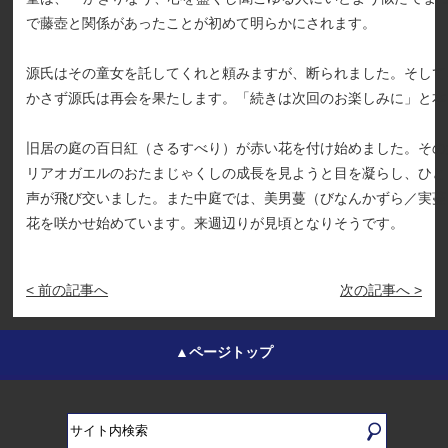
で藤壺と関係があったことが初めて明らかにされます。
源氏はその童女を託してくれと頼みますが、断られました。そして
かさず源氏は再会を果たします。「続きは次回のお楽しみに」と本
旧居の庭の百日紅（さるすべり）が赤い花を付け始めました。その
リアオガエルのおたまじゃくしの成長を見ようと目を凝らし、ひと
声が飛び交いました。また中庭では、美男蔓（びなんかずら／実蔓
花を咲かせ始めています。来週辺りが見頃となりそうです。
< 前の記事へ
次の記事へ >
▲ページトップ