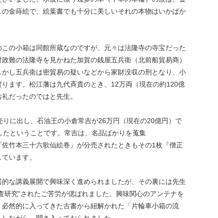
しの金蒔絵で、絵葉書でも十分に美しいそれの本物はいかばか
。
のこの小箱は同館所蔵なのですが、元々は法隆寺の寺宝だった
財政難の法隆寺を見かねた加賀の銭屋五兵衛（北前船貿易商）
しかし五兵衛は密貿易の疑いなどから家財没収の刑となり、小
ります。松江藩は九代斉貴のとき、12万両（現在の約120億
お礼だったのではと先生。
売りに出し、石油王の小倉常吉が26万円（現在の20億円）で
したということです。常吉は、名品ばかりを蒐集
『佐竹本三十六歌仙絵巻』が分売されたときもその1枚『僧正
しています。
居的な講義展開で興味深く進められましたが、その裏には先生
査研究"されたご苦労が偲ばれました。興味関心のアンテナを
、必然的に入ってきた古書から紐解かれた「片輪車小箱の流