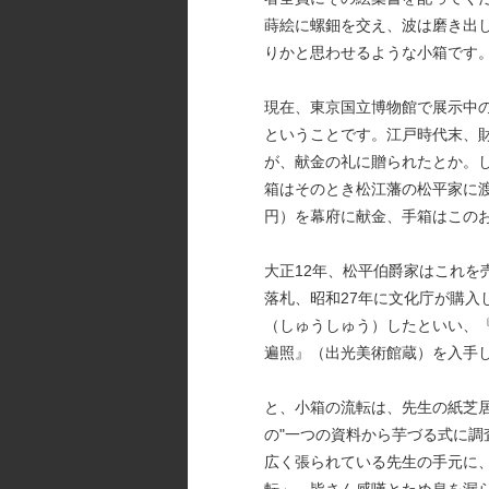
蒔絵に螺鈿を交え、波は磨き出
りかと思わせるような小箱です
現在、東京国立博物館で展示中
ということです。江戸時代末、
が、献金の礼に贈られたとか。
箱はそのとき松江藩の松平家に渡
円）を幕府に献金、手箱はこの
大正12年、松平伯爵家はこれを
落札、昭和27年に文化庁が購入
（しゅうしゅう）したといい、
遍照』（出光美術館蔵）を入手
と、小箱の流転は、先生の紙芝
の"一つの資料から芋づる式に調
広く張られている先生の手元に