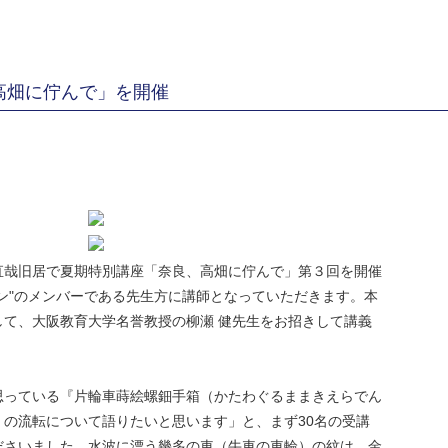
高畑に佇んで」を開催
直哉旧居で夏期特別講座「奈良、高畑に佇んで」第３回を開催
ン"のメンバーである先生方に講師となっていただきます。本
して、大阪教育大学名誉教授の柳瀬 健先生をお招きして講義
思っている『片輪車蒔絵螺鈿手箱（かたわぐるままきえらでん
の流転について語りたいと思います」と、まず30名の受講
ださいました。水波に漂う幾多の車（牛車の車輪）の紋は、金