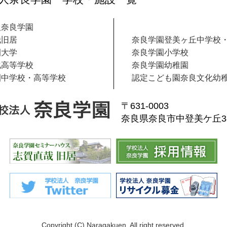
人奈良学園
哉旧居
奈良学園登美ヶ丘中学校
園大学
奈良学園小学校
化高等学校
奈良学園幼稚園
園中学校・高等学校
認定こども園奈良文化幼
〒631-0003
奈良県奈良市中登美ケ丘3-1
Copyright (C) Naragakuen. All right reserved.