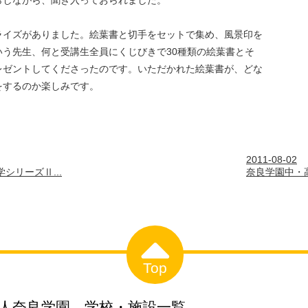
らしながら、聞き入っておられました。
ライズがありました。絵葉書と切手をセットで集め、風景印を
う先生、何と受講生全員にくじびきで30種類の絵葉書とそ
レゼントしてくださったのです。いただかれた絵葉書が、どな
をするのか楽しみです。
2011-08-02
シリーズⅡ...
奈良学園中・高
Top
人奈良学園 学校・施設一覧