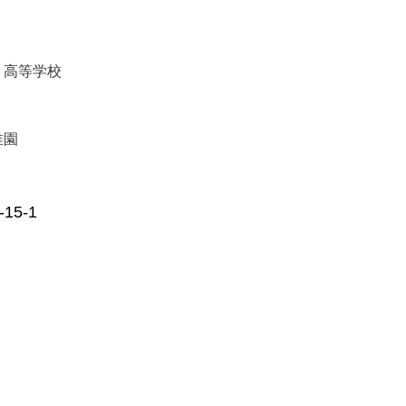
・高等学校
稚園
5-1