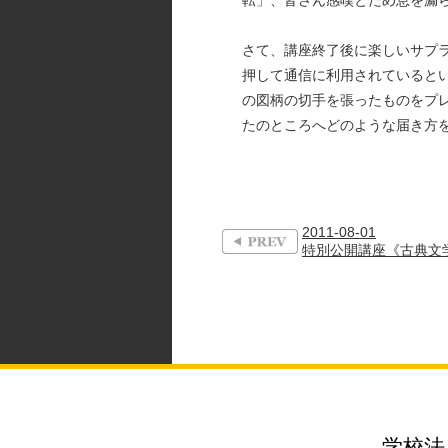
転」、皆さん感嘆とため息を漏
さて、講座終了後に楽しいサプ
押して通信に利用されているとい
の図柄の切手を張ったものをプ
たのところへどのような届き方
2011-08-01
特別公開講座《古典文学
学校法