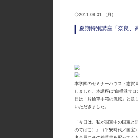
◇2011-08-01 （月）
夏期特別講座「奈良、
本学園のセミナーハウス・志賀
しました。本講座は"白樺派サロ
日は「片輪車手箱の流転」と題
いただきました。
「今日は、私が国宝中の国宝と
のてばこ）』（平安時代／国宝）
者全員にその絵葉書を配ってく