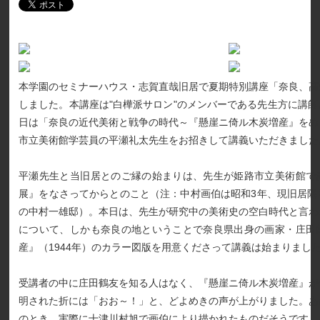
本学園のセミナーハウス・志賀直哉旧居で夏期特別講座「奈良、高
しました。本講座は"白樺派サロン"のメンバーである先生方に講
日は「奈良の近代美術と戦争の時代～『懸崖ニ倚ル木炭増産』をめ
市立美術館学芸員の平瀬礼太先生をお招きして講義いただきました
平瀬先生と当旧居とのご縁の始まりは、先生が姫路市立美術館で
展』をなさってからとのこと（注：中村画伯は昭和3年、現旧居隣
の中村一雄邸）。本日は、先生が研究中の美術史の空白時代と言わ
について、しかも奈良の地ということで奈良県出身の画家・庄田
産』（1944年）のカラー図版を用意くださって講義は始まりまし
受講者の中に庄田鶴友を知る人はなく、『懸崖ニ倚ル木炭増産』が
明された折には「おお～！」と、どよめきの声が上がりました。あ
のとき、実際に十津川村旭で画伯により描かれたものだそうです。