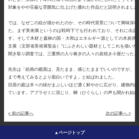
対象をやや荘厳な雰囲気に仕上げた優れた作品だと説明されました
では、なぜこの絵が描かれたのか、その時代背景について興味深い
た。まず美術展というのは戦時下でも行われており、それに出品
す。そして木材と森林の国・大和はエネルギー源としての木炭供出
文展（文部省美術展覧会）"にふさわしい題材としてこれを描いた
聞き取り調査では、三重県の入り稼ぎの人々の炭焼き小屋だったと
先生は「絵画の鑑賞は、見たまま、感じたままでいいのですが、も
まで考えてみるとより面白いですよ」と結ばれました。
旧居の庭は木々の緑がまぶしいほど濃く鮮やかに広がり、建物内に
ています。アブラゼミに混じり、蜩（ひぐらし）の声も聞かれ始め
< 前の記事へ
次の記事へ >
▲ページトップ