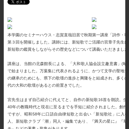
本学園のセミナーハウス・志賀直哉旧居で秋期第一講座「詩作・歌
第３回を開催しました。講師には、新短歌でご活躍の宮章子先生に
新短歌の鑑賞をしながらその歴史などについて講義いただきました
講座は、当館の北森館長による、「大和歌人協会設立趣意書」(昭和4
で始まりました。万葉集に代表されるように、かつて文学の聖地で
の継承のためにも、県下の歌壇の進歩と興隆をと結成され、多くの
代の大和の歌壇があるとの前置きでした。
宮先生はまず自己紹介に代えてと、自作の新短歌16首を朗読。生
40年の教職時代と現在に至るまでを手短に紹介されました。創作
ですが、昭和58年に口語自由律短歌と出会い「新短歌社」に入会
人、新短歌クラブ「潮」同人・編集であり、『満天の星に』『草
モ』などの著書・歌集があります。