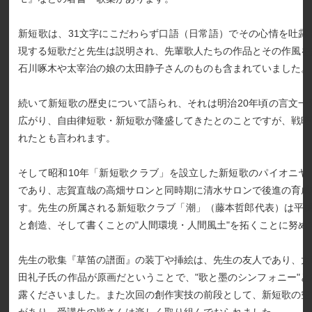
新短歌は、31文字にこだわらず口語（日常語）でその心情を吐露
現する短歌だと先生は説明され、先輩歌人たちの作品とその作風を
石川啄木や太宰治の娘の太田静子さんのものも含まれていました。
続いて新短歌の歴史について語られ、それは明治20年頃の言文一
広がり、自由律短歌・新短歌が隆盛してきたとのことですが、戦時
れたとも言われます。
そして昭和10年「新短歌クラブ」を設立した新短歌のパイオニヤ
であり、志賀直哉の高畑サロンと同時期に清水サロンで後進の育成
す。先生の所属される新短歌クラブ「潮」（藤本哲郎代表）は平成
と創造、そして書くことの"人間環境・人間風土"を拓くことに努め
先生の歌集『草笛の譜面』の装丁や挿絵は、先生の友人であり、大
田礼子氏の作品が原画だということで、"歌と墨のシンフォニー"
露くださいました。また次回の創作実技の前段として、新短歌の空