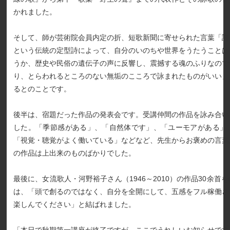
かれました。
そして、師が芸術院会員内定の折、短歌新聞に寄せられた言葉「詩
という伝統の定型詩によって、自分のいのちや世界をうたうことは
うか、歴史や民俗の遺伝子の声に反響し、震撼する魂のふりなので
り、とらわれるところのない無垢のこころで詠まれたものがいい」
るとのことです。
後半は、宿題だった作品の発表会です。受講仲間の作品を詠み合い
した。「季節感がある」、「自然体です」、「ユーモアがある」
「視覚・聴覚がよく働いている」などなど、先生からお褒めの言葉
の作品は上出来のものばかりでした。
最後に、女流歌人・河野裕子さん（1946～2010）の作品30余首
は、「頭で創るのではなく、自分を全開にして、五感をフル稼働さ
楽しんでください」と結ばれました。