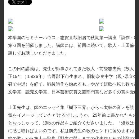
本学園のセミナーハウス・志賀直哉旧居で秋期第一講座「詩作・歌
第６回を開催しました。講師には、前回に続いて、歌人・上田倫子
題してお話しいただきました。
この日の講義は、先生が師事されてきた歌人・前登志夫氏（故人）
正15年（１926年）吉野郡下市生まれ、旧制奈良中学（現･県立
召で中退）を経て、戦後詩作を始めるも、やがて短歌へ転じ数々の
文学賞、読売文学賞、日本芸術院賞文芸部門賞など多くの賞を受け
上田先生は、師のエッセイ集『樹下三界』から＜太鼓の音＞を読ま
気をイメージしていただけるでしょうか。29年前に書かれたもの
とおっしゃって、短歌の作品をご紹介くださいました。「短歌はそ
に感じ取ればよいのです。私は前先生の歌のヒントに留めますね」
線の歌』から第十一歌集『野生の聲』までの代表作とその詠歌の背