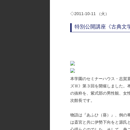
◇2011-10-11 （火）
特別公開講座《古典文
本学園のセミナーハウス・志賀
ズⅢ》第３回を開催しました。本
の抜粋を、紫式部の男性観、女
次館長です。
物語は『あふひ（葵）』、例の
は斎宮と共に伊勢下向をと源氏
心揺らぐのでした。そして、身