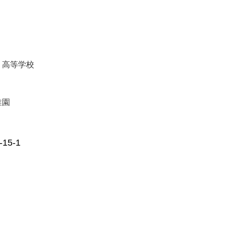
・高等学校
稚園
5-1