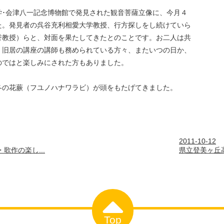
学･会津八一記念博物館で発見された観音菩薩立像に、今月４
た。発見者の呉谷充利相愛大学教授、行方探しをし続けていら
誉教授）らと、対面を果たしてきたとのことです。お二人は共
、旧居の講座の講師も務められている方々、またいつの日か、
のではと楽しみにされた方もありました。
冬の花蕨（フユノハナワラビ）が頭をもたげてきました。
2011-10-12
歌作の楽し...
県立登美ヶ丘高
Top