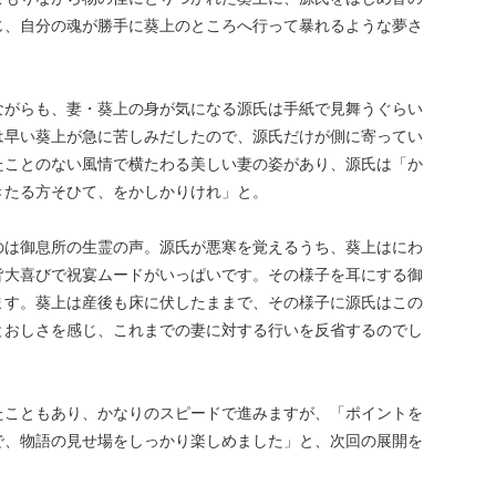
じ、自分の魂が勝手に葵上のところへ行って暴れるような夢さ
ながらも、妻・葵上の身が気になる源氏は手紙で見舞うぐらい
は早い葵上が急に苦しみだしたので、源氏だけが側に寄ってい
たことのない風情で横たわる美しい妻の姿があり、源氏は「か
きたる方そひて、をかしかりけれ」と。
のは御息所の生霊の声。源氏が悪寒を覚えるうち、葵上はにわ
皆大喜びで祝宴ムードがいっぱいです。その様子を耳にする御
ます。葵上は産後も床に伏したままで、その様子に源氏はこの
とおしさを感じ、これまでの妻に対する行いを反省するのでし
たこともあり、かなりのスピードで進みますが、「ポイントを
で、物語の見せ場をしっかり楽しめました」と、次回の展開を