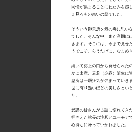
同情が集まることにねたみを感
え見るもの患いの態でした。
そういう御息所を気の毒に思い
でした。そんな中、まだ産期に
きます。そこには、今まで見せ
うでこそ、らうたげに、なまめ
続いて葵上の口から発せられた
かに出産、若君（夕霧）誕生に
息所は一層狂気が強まっていき
世に有り難いほどの美しさとい
た。
受講の皆さんが古語に慣れてき
押さえた館長の注釈とユーモア
心待ちに帰っていかれました。