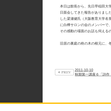
本日は館長から、先日早稲田大
日面会してきた報告がありまし
した梁瀬健氏（大阪教育大学名
に白樺サロンの会のメンバーで
その感動の場面のお話も伺える
旧居の裏庭の柊の木の根元に、
2011-10-10
秋期第一講座６「詩作・