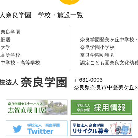
人奈良学園 学校・施設一覧
人奈良学園
哉旧居
奈良学園登美ヶ丘中学校
園大学
奈良学園小学校
化高等学校
奈良学園幼稚園
園中学校・高等学校
認定こども園奈良文化幼
〒631-0003
奈良県奈良市中登美ケ丘3-1