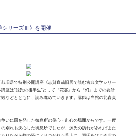
学シリーズⅢ》を開催
直哉旧居で特別公開講座《志賀直哉旧居で読む古典文学シリー
講座は"源氏の後半生"として『花宴』から『幻』までの要所
性観などとともに、読み進めていきます。講師は当館の北森貞
車争いに因を発した御息所の傷心・乱心の場面からです。一度
との別れも決心した御息所でしたが、源氏の訪れがあればまた
ごもりながら物の怪にとりつかれた葵上に、源氏をはじめ皆の