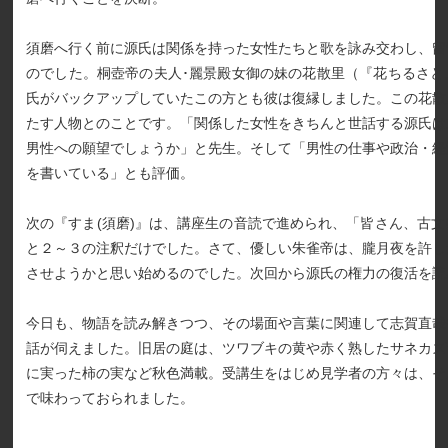
須磨へ行く前に源氏は関係を持った女性たちと歌を詠み交わし、留
のでした。桐壺帝の夫人･麗景殿女御の妹の花散里（『花ちるさと
氏がバックアップしていたこの方とも彼は復縁しました。この花散
たす人物とのことです。「関係した女性をきちんと世話する源氏は
男性への願望でしょうか」と先生。そして「男性の仕事や政治・経
を書いている」とも評価。
次の『すま(須磨)』は、講座生の音読で進められ、「皆さん、古
と２～３の注釈だけでした。さて、優しい朱雀帝は、朧月夜を許し
させようかと思い始めるのでした。次回から源氏の権力の復活を読
今日も、物語を読み解きつつ、その場面や言葉に関連して志賀直哉
話が伺えました。旧居の庭は、ツワブキの黄や赤く熟したサネカズ
に実った柿の実など秋色満載。受講生をはじめ見学者の方々は、そ
で味わっておられました。