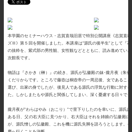
本学園のセミナーハウス・志賀直哉旧居で特別公開講座《志賀直哉
ズⅢ》第５回を開催しました。本講座は"源氏の後半生"として『
の抜粋を、紫式部の男性観、女性観などとともに、読み進めていき
次館長です。
物語は『さかき（榊）』の続き、源氏が弘徽殿の妹･朧月夜（朱雀
くだりからです。ところで藤壺は桐壺帝の一周忌後、女であること
選び、出家の身でしたが、後見人である源氏の浮気な行動に対する
た。しかしまたもや源氏と関係してしまい、深く憂慮する日々でし
朧月夜が"わらはやみ（おこり）"で里下りしたのを幸いに、源氏
ある日、父の右大臣に見つかり、右大臣はそれを姉娘の弘徽殿に
が、源氏憎しの弘徽殿、これを機に源氏失脚を諮ろうとします。そ
磨へ行くことを決断。