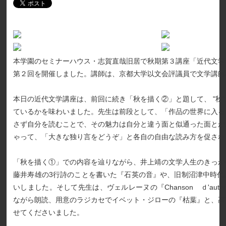
本学園のセミナーハウス・志賀直哉旧居で秋期第３講座「近代文学
第２回を開催しました。講師は、京都大学以文会評議員で文学講師
本日の近代文学講座は、前回に続き「秋を描く②」と題して、 "秋
ているかを味わいました。先生は前段として、「作品の世界に入る
さず自分を読むことで、その魅力は自分と違う面と似通った面とが
ゃって、「大きな独り言をどうぞ」と各自の自由な読み方を促され
「秋を描く①」での内容を辿りながら、井上靖の文学人生のきっか
藤井寿雄の3行詩のことを書いた『石英の音』や、旧制沼津中時代
いしました。そして先生は、ヴェルレーヌの『Chanson ｄ'aut
ながら朗読、用意のラジカセでイベット・ジローの『枯葉』と、高
せてくださいました。