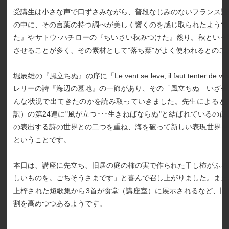
受講生は小さな声で口ずさみながら、普段なじみのないフランス語
の中に、その言葉の持つ調べが美しく響くのを感じ取られたようで
た』やサトウ･ハチローの『ちいさい秋みつけた』然り。秋という
させることが多く、その素材として"落ち葉"がよく使われるとのこ
堀辰雄の『風立ちぬ』の序に「Le vent se leve, il faut tenter 
レリーの詩『海辺の墓地』の一節があり、その「風立ちぬ いざ生
んな状況で出てきたのかを読み取っていきました。先生によると
訳）の第24連に"風が立つ･･･生きねばならぬ"と結ばれているの
の表出する詩の世界との二つを重ね、海を破って新しい表現世界を
ということです。
本日は、講座に先立ち、旧居の庭の柿の実で作られた干し柿がふる
しいものを。ごちそうさまです」と喜んで召し上がりました。また
上梓された短歌集から3首が食堂（講座室）に展示されるなど、旧
割を高めつつあるようです。