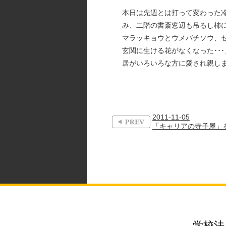
本日は先週とは打って変わった
み、二階の書斎窓辺も吊るし柿
マラッキョウとウメバチソウ、
玄関に生ける花がなくなった･･
居がいろいろな方に愛され親し
2011-11-05
「キャリアの寺子屋」を
学校法