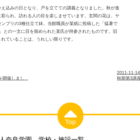
冷え込みの日となり、戸を立てての講義となりました。秋が進
に彩られ、訪れる人の目を楽しませています。玄関の花は、ヤ
センブリの3種仕立て鉢。当館職員が某紙に投稿した「猛暑で
･」との一文に目を留められた某氏が持参されたものです。旧
まれていることは、うれしい限りです。
2011-11-14
開催しまし...
秋期第3講座
Top
人奈良学園 学校・施設一覧