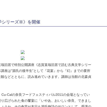
学シリーズⅢ》を開催
直哉旧居で特別公開講座《志賀直哉旧居で読む古典文学シリー
講座は"源氏の後半生"として『花宴』から『幻』までの要所
性観などとともに、読み進めていきます。講師は当館の北森貞
Cu-Calの奈良フードフェスティバル2011の会場となってい
繰り広げられた食の饗宴に「いやあ、おいしい奈良、できまし
しょうか。その食堂が本日も源氏物語のサロンとして、受講の