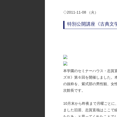
◇2011-11-08 （火）
特別公開講座《古典文
本学園のセミナーハウス・志賀
ズⅢ》第６回を開催しました。本
の抜粋を、紫式部の男性観、女
次館長です。
10月末から昨夜まで月曜ごとに、
ました旧居、志賀直哉はここで
たなあ」と思ってくれたことで