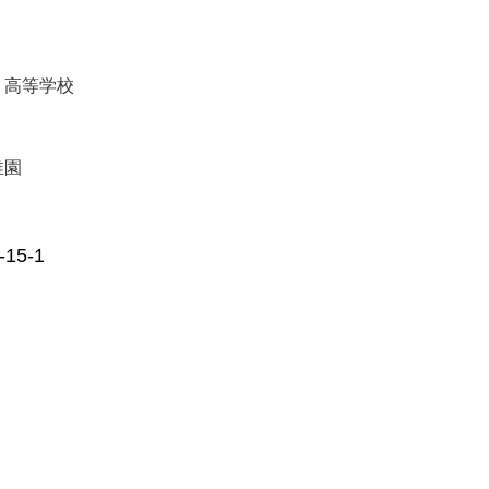
・高等学校
稚園
5-1