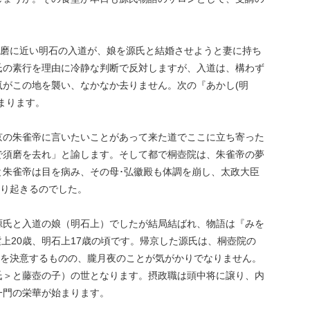
。
須磨に近い明石の入道が、娘を源氏と結婚させようと妻に持ち
氏の素行を理由に冷静な判断で反対しますが、入道は、構わず
嵐がこの地を襲い、なかなか去りません。次の『あかし(明
まります。
京の朱雀帝に言いたいことがあって来た道でここに立ち寄った
で須磨を去れ」と諭します。そして都で桐壺院は、朱雀帝の夢
と朱雀帝は目を病み、その母･弘徽殿も体調を崩し、太政大臣
かり起きるのでした。
源氏と入道の娘（明石上）でしたが結局結ばれ、物語は『みを
紫上20歳、明石上17歳の頃です。帰京した源氏は、桐壺院の
位を決意するものの、朧月夜のことが気がかりでなりません。
氏＞と藤壺の子）の世となります。摂政職は頭中将に譲り、内
一門の栄華が始まります。