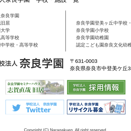
人奈良学園
哉旧居
奈良学園登美ヶ丘中学校
園大学
奈良学園小学校
化高等学校
奈良学園幼稚園
園中学校・高等学校
認定こども園奈良文化幼
〒631-0003
奈良県奈良市中登美ケ丘3-1
Copyright (C) Naragakuen. All right reserved.