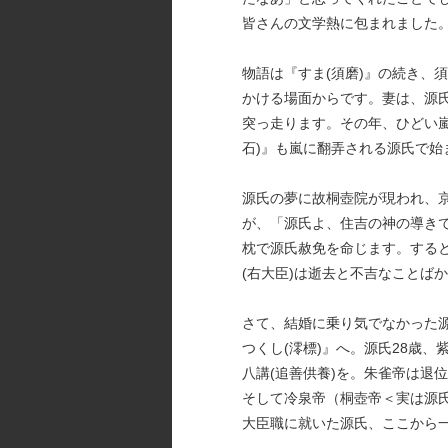
皆さんの文学熱に包まれました
物語は『すま(須磨)』の続き、
かける場面からです。妻は、源
突っ走ります。その年、ひどい
石)』も嵐に翻弄される源氏で始
源氏の夢に故桐壺院が現われ、
が、「源氏よ、住吉の神の導き
枕で源氏赦免を命じます。する
(右大臣)は逝去と不吉なことば
さて、結婚に乗り気でなかった
つくし(澪標)』へ。源氏28歳、
八講(追善供養)を。朱雀帝は退
そして冷泉帝（桐壺帝＜実は源
大臣職に就いた源氏、ここから