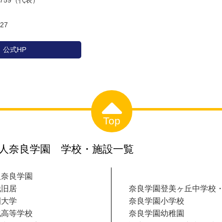
-1759（代表）
27
公式HP
Top
人奈良学園 学校・施設一覧
人奈良学園
哉旧居
奈良学園登美ヶ丘中学校
園大学
奈良学園小学校
化高等学校
奈良学園幼稚園