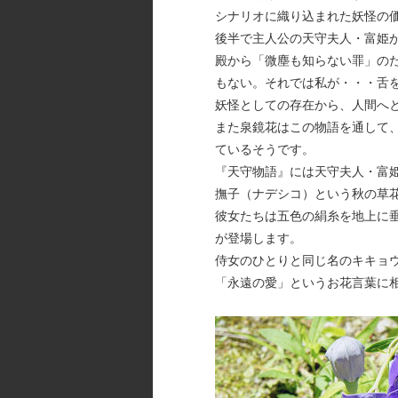
シナリオに織り込まれた妖怪の
後半で主人公の天守夫人・富姫
殿から「微塵も知らない罪」の
もない。それでは私が・・・舌
妖怪としての存在から、人間へ
また泉鏡花はこの物語を通して
ているそうです。
『天守物語』には天守夫人・富
撫子（ナデシコ）という秋の草
彼女たちは五色の絹糸を地上に
が登場します。
侍女のひとりと同じ名のキキョ
「永遠の愛」というお花言葉に