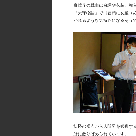
泉鏡花の戯曲は台詞や衣装、舞
『天守物語』では冒頭に女童（
かれるような気持ちになるそう
妖怪の視点から人間界を観察す
所に散りばめられています。