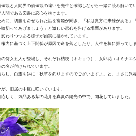
価値観と人間界の価値観の違いを先生と確認しながら一緒に読み解いて
が人間である図書に恋心を抱きます。
ために、切腹を命ぜられた話を富姫が聞き、「私は貴方に未練がある」
を嚙切ってあげましょう」と激しい恋心を告げる場面があります。
と変わりつつある様子が如実に描かれています。
、権力に基づく上下関係が原因で命を落としたり、人生を棒に振ってし
姫の侍女五人が登場し、それぞれ桔梗（キキョウ）、女郎花（オミナエ
花の名が付けられています。
垂らし、白露を餌に「秋草を釣りますのでございますよ」と、まさに異
ウが、旧居の中庭に咲いています。
相応しく、気品ある紫の花弁を真夏の陽光の中で、開花していました。