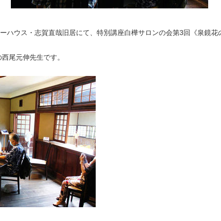
ナーハウス・志賀直哉旧居にて、特別講座白樺サロンの会第3回《泉鏡花
の西尾元伸先生です。