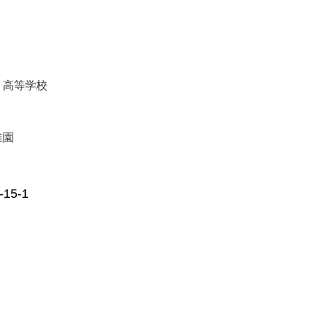
・高等学校
稚園
5-1