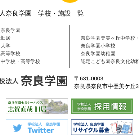
人奈良学園 学校・施設一覧
人奈良学園
哉旧居
奈良学園登美ヶ丘中学校
園大学
奈良学園小学校
化高等学校
奈良学園幼稚園
園中学校・高等学校
認定こども園奈良文化幼
〒631-0003
奈良県奈良市中登美ケ丘3-1