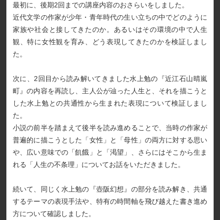
最初に、後期2回までの講座内容のおさらいをしました。
近代文学の作家が少年・青年時代の生い立ちの中でどのように
家族や社会と接してきたのか。あるいはその環境の中で人生
観、特に女性観を育み、どう表現してきたのかを検証しまし
た。
次に、2回目から読み解いてきました水上勉の『近江石山晴嵐
町』の内容を再読し、主人公が辿った人生と、それを描こうと
した水上勉との共通性から生まれた表現について検証しまし
た。
小説の前半を踏まえて後半を読み進めることで、当時の作家が
普遍的に描こうとした「女性」と「母性」の両方に対する思い
や、広い意味での「飢餓」と「渇望」、さらにはそこから生ま
れる「人生の不条理」についてお話をいただきました。
続いて、同じく水上勉の『壺阪幻想』の部分を読み解き、共通
するテーマの表現手法や、特有の時間軸を飛び越えた書き進め
方について確認しました。