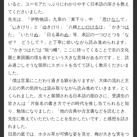
いると、ユーモアたっぷりにわかりやすく日本語の深さを教え
てくださいました。
先生は、『伊勢物語』九章の「東下り」中、「思ひ
なし
て」
「
い
きけり」と「
ゆ
きけり」「八橋
といひける
は」「かきつ
は
た」「いたり
ぬ
」「日も暮れ
ぬ
」等、表記の一つひとつを「な
ぜ？ どうして？」と丁寧に拾いながら読み進められます。
「"かきつはた"は "垣つ幡"。ここに持ってくることで京の文化
圏と東国圏の境を表すという大きな意味があるのです」と、読
み過ごしそうな箇所にスポットを当てて詳しく教示くださいま
した。
「僕は言葉にこだわり過ぎる癖がありますが、大体の流れと主
人公の男の気持ちは汲み取りながら読み進めていきます」とく
くられました。次々と展開される日本語の面白さに、受講生の
皆さんは「片仮名の書き方でその時代を推し当てられると知
り、勉強になりました」「他の古典や古文書などを読むとき、
先生に教えていただいたことを生かしたいです」と感想を話さ
れました。
旧居の庭では、ホタル草が可憐な姿を見せ、梅が大きな実をつ