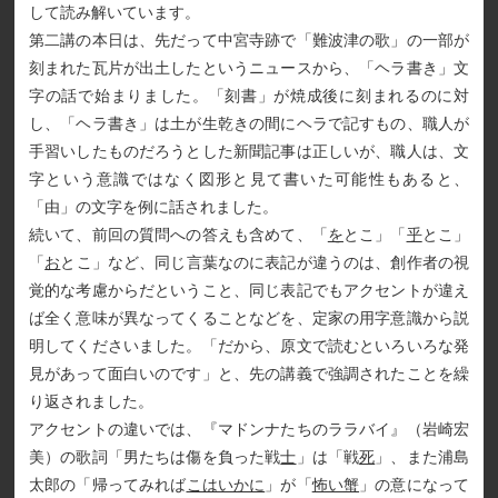
して読み解いています。
第二講の本日は、先だって中宮寺跡で「難波津の歌」の一部が
刻まれた瓦片が出土したというニュースから、「ヘラ書き」文
字の話で始まりました。「刻書」が焼成後に刻まれるのに対
し、「ヘラ書き」は土が生乾きの間にヘラで記すもの、職人が
手習いしたものだろうとした新聞記事は正しいが、職人は、文
字という意識ではなく図形と見て書いた可能性もあると、
「由」の文字を例に話されました。
続いて、前回の質問への答えも含めて、「
を
とこ」「
乎
とこ」
「
お
とこ」など、同じ言葉なのに表記が違うのは、創作者の視
覚的な考慮からだということ、同じ表記でもアクセントが違え
ば全く意味が異なってくることなどを、定家の用字意識から説
明してくださいました。「だから、原文で読むといろいろな発
見があって面白いのです」と、先の講義で強調されたことを繰
り返されました。
アクセントの違いでは、『マドンナたちのララバイ』（岩崎宏
美）の歌詞「男たちは傷を負った戦
士
」は「戦
死
」、また浦島
太郎の「帰ってみれば
こはいかに
」が「
怖い蟹
」の意になって