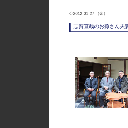
◇2012-01-27 （金）
志賀直哉のお孫さん夫