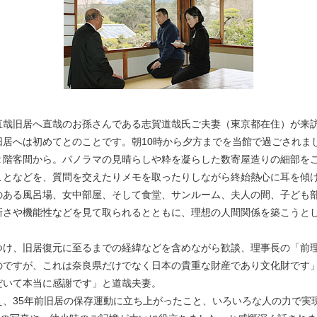
直哉旧居へ直哉のお孫さんである志賀道哉氏ご夫妻（東京都在住）が来
旧居へは初めてとのことです。朝10時から夕方までを当館で過ごされま
２階客間から。パノラマの見晴らしや粋を凝らした数寄屋造りの細部を
ことなどを、質問を交えたりメモを取ったりしながら終始熱心に耳を傾
のある風呂場、女中部屋、そして食堂、サンルーム、夫人の間、子ども
新さや機能性などを見て取られるとともに、理想の人間関係を築こうと
つけ、旧居復元に至るまでの経緯などを含めながら歓談、理事長の「前
のですが、これは奈良県だけでなく日本の貴重な財産であり文化財です
だいて本当に感謝です」と道哉夫妻。
え、35年前旧居の保存運動に立ち上がったこと、いろいろな人の力で実