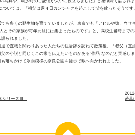
もの写真や、幼少時のご記憶が大いに役立ちました」と感慨深く話されま
については、「祖父は週４日カンシャクを起こして父を叱ったそうです。
居でも多くの動生物を育てていましたが、東京でも「アヒルや猿、ウサ
６人とその家族が毎年元旦には集まったものです」と、高校生当時までの
も語られました。
周辺で直哉と関わりあった人たちの住居跡を訪ねて散策後、「叔父（直
父の小説と同じくこの家も伝えたいものがある"作品"なのだと実感し
日も落ちかけて氷雨模様の奈良公園を徒歩で駅へ向かわれました。
2012
シリーズⅢ...
若草