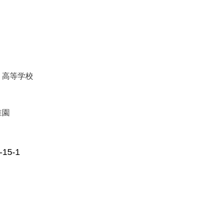
・高等学校
稚園
5-1