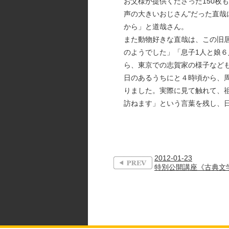
お父様が提供くださった150枚
声の大きいおじさん"だった直哉
から」と道哉さん。
また動物好きな直哉は、この旧
のようでした」「息子1人と娘
ら、東京での志賀家の様子など
日のあるうちにと４時頃から、
りました。実際に見て触れて、祖
訪ねます」という言葉を残し、
2012-01-23
特別公開講座《古典文学