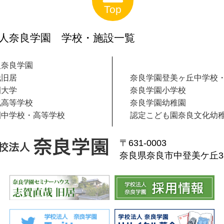
Top
人奈良学園 学校・施設一覧
人奈良学園
哉旧居
奈良学園登美ヶ丘中学校
園大学
奈良学園小学校
化高等学校
奈良学園幼稚園
園中学校・高等学校
認定こども園奈良文化幼
〒631-0003
奈良県奈良市中登美ケ丘3-1