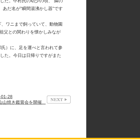
した。中村氏の幼少の頃、"隣の
あだ名が"瞬間湯沸かし器"です
ギ、ワニまで飼っていて、動物園
祖父との関わりを懐かしみなが
那氏）に、足を運べと言われて参
ました。今日は日帰りですがまた
-01-28
山山焼き鑑賞会を開催...