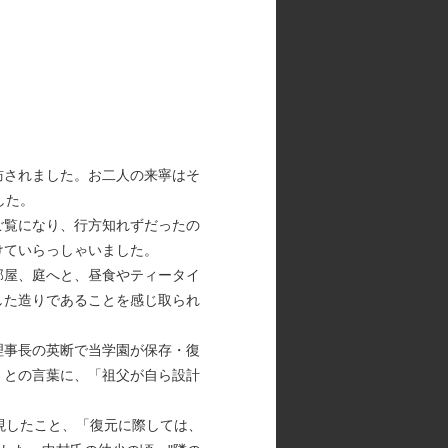
訪されました。お二人の来寧はそ
した。
ご覧になり、行方知れずだったの
けていらっしゃいました。
部屋、庭へと、昼食やティータイ
した造りであることを感じ取られ
理事長の英断で当学園が保存・復
」との言葉に、「祖父が自ら設計
現したこと、「復元に際しては、