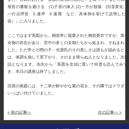
母音の重複を避ける (1)子音の挿入 (2)一方が脱落 (3)音変化 2
ハ行点呼音 5.連声 6.連濁 など、具体例を挙げて説明した
壺）』に入りました。
ここではまず系図から。桐壺帝に寵愛された桐壺更衣ですが、第一
女御の存在があり、宮中の多くの女御たちから妬まれ、そねまれ、
した。ただ帝との間の子・光源氏のその美しさは誰もが認めるとこ
は、体調を崩して里下がり、そのまま帰らぬ人となりました。次回
話となります。先生から「系図を念頭に置いて何度も読んでみて
き、本日の講座は終了しました。
旧居の南庭には、十二単が鮮やかな紫の花を、その隣ではドウダン
いっぱい付けていました。
< 前の記事へ
次の記事へ >