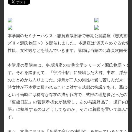
本学園のセミナーハウス・志賀直哉旧居で春期公開講座《志賀直哉
ズⅡ＜源氏物語＞》を開催しました。本講座は"源氏をめぐる女性
性観、女性観などを読んでいきます。講師は当館の北森貞次館長で
本講座の受講生は、冬期講座の古典文学シリーズ＜源氏物語＞を
す。それを踏まえて、『宇治十帖』に登場した大君、中君、浮舟そ
のまとめから入りました。浮舟が二人の男性の愛に苦しんだ末、す
時女性が不本意に扱われることに対する式部の抗議であり、薫は優
という当時には稀有な存在の描かれ方で、式部の理想像だったので
『更級日記』の菅原孝標女が絶賛し、あの与謝野晶子、瀬戸内寂
語』に執着するのはどうしてなのか、そこに着眼を置いて読んで
す。
また、古典における「音韻の変化の法則性」を知っているとスムー