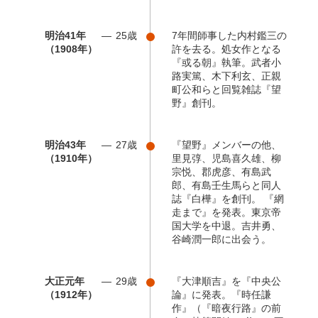
明治41年
25歳
7年間師事した内村鑑三の
（1908年）
許を去る。処女作となる
『或る朝』執筆。武者小
路実篤、木下利玄、正親
町公和らと回覧雑誌『望
野』創刊。
明治43年
27歳
『望野』メンバーの他、
（1910年）
里見弴、児島喜久雄、柳
宗悦、郡虎彦、有島武
郎、有島壬生馬らと同人
誌『白樺』を創刊。 『網
走まで』を発表。東京帝
国大学を中退。吉井勇、
谷崎潤一郎に出会う。
大正元年
29歳
『大津順吉』を『中央公
（1912年）
論』に発表。『時任謙
作』（『暗夜行路』の前