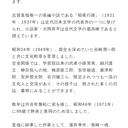
ます。
志賀直哉唯一の長編小説である『暗夜行路』（1921
年 - 1937年）は近代日本文学の代表作の一つに挙げ
られ、小説家・大岡昇平は近代文学の最高峰であると
讃えています。
昭和24年（1949年）、親交を深めていた谷崎潤一郎
と共に文化勲章を受章しました。
交友関係では、学習院以来の武者小路実篤、細川護
立、柳宗悦らの他、梅原龍三郎、安倍能成、廣津和
郎、安井曽太郎、谷川徹三ら、限定されつつも一流の
文化人と交流があり、その様子は、残された多くの日
誌、書簡にみることができます。
晩年は渋谷常磐松に居を移し、昭和46年（1971年）
に88歳で肺炎と衰弱のため没しました。
直哉に師事した作家として、瀧井孝作、尾崎一雄、