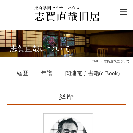
me
志賀直哉旧居について
志賀直哉について
ご利用案内
・
アクセス
HOME
志賀直哉について
邸内ご案内
経歴
年譜
関連電子書籍(e-Book)
志賀直哉と奈良を巡る
観光モデルコース
志賀直哉について
経歴
ニュース＆トピックス
寄付のお願い