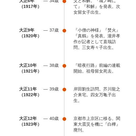
大正6年
34歳
父と和解。『城ノ崎に
（1917年）
て』『和解』を発表。次
女留女子出生。
大正9年
37歳
『小僧の神様』『焚火』
（1920年）
『真鶴』を発表。瀧井孝
作が記者として直哉訪
問。三女寿々子出生。
大正10年
38歳
『暗夜行路』前編の連載
（1921年）
開始。祖母留女死去。
大正11年
39歳
岸田劉生訪問。芥川龍之
（1922年）
介来宅。四女万亀子出
生。
大正12年
40歳
京都市上京区に移る。関
（1923年）
東大震災を機に『白樺』
廃刊。