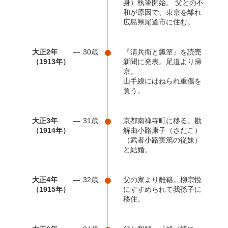
身）執筆開始。 父との不
和が原因で、東京を離れ
広島県尾道市に住む。
大正2年
30歳
『清兵衛と瓢箪』を読売
（1913年）
新聞に発表。尾道より帰
京。
山手線にはねられ重傷を
負う。
大正3年
31歳
京都南禅寺町に移る。勘
（1914年）
解由小路康子（さだこ）
（武者小路実篤の従妹）
と結婚。
大正4年
32歳
父の家より離籍。柳宗悦
（1915年）
にすすめられて我孫子に
移住。