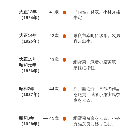
大正13年
41歳
『雨蛙』発表。小林秀雄
（1924年）
来宅。
大正14年
42歳
奈良市幸町に移る。次男
（1925年）
直吉出生。
大正15年
43歳
網野菊、武者小路実篤、
昭和元年
奈良に移住。
（1926年）
昭和2年
44歳
芥川龍之介、直哉の作品
（1927年）
を絶賛。武者小路実篤奈
良を去る。
昭和3年
45歳
網野菊奈良を去る。小林
（1928年）
秀雄奈良に移リ住む。