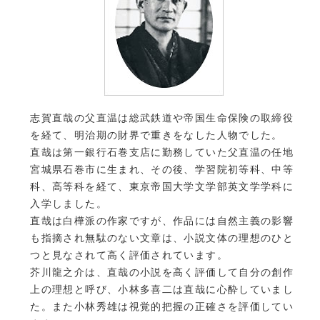
奈良学園セミナーハウス
公開講座のお知らせ
志賀直哉の父直温は総武鉄道や帝国生命保険の取締役
を経て、明治期の財界で重きをなした人物でした。
直哉は第一銀行石巻支店に勤務していた父直温の任地
宮城県石巻市に生まれ、その後、学習院初等科、中等
科、高等科を経て、東京帝国大学文学部英文学学科に
入学しました。
直哉は白樺派の作家ですが、作品には自然主義の影響
も指摘され無駄のない文章は、小説文体の理想のひと
つと見なされて高く評価されています。
芥川龍之介は、直哉の小説を高く評価して自分の創作
上の理想と呼び、小林多喜二は直哉に心酔していまし
た。また小林秀雄は視覚的把握の正確さを評価してい