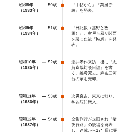
昭和8年
50歳
『手帖から』『萬暦赤
（1933年）
繪』を発表。
昭和9年
51歳
『日記帳（菰野と改
（1934年）
題）』、室戸台風が関西
を襲った後『颱風』を発
表。
昭和10年
52歳
瀧井孝作来訪、後に『志
（1935年）
賀直哉対談日誌』を書
く。義母死去。麻布三河
台の家を売却。
昭和11年
53歳
次男直吉、東京に移り、
（1936年）
学習院に転入。
昭和12年
54歳
全集刊行が企画され『暗
（1937年）
夜行路』の後編を発表
し、連載から17年目に完