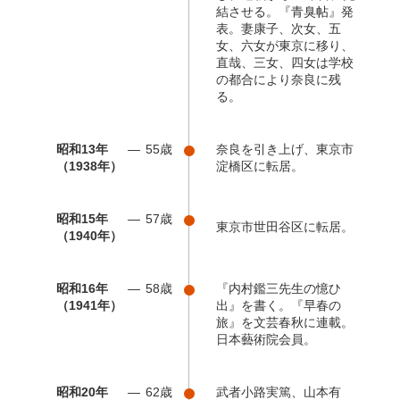
結させる。『青臭帖』発
表。妻康子、次女、五
女、六女が東京に移り、
直哉、三女、四女は学校
の都合により奈良に残
る。
昭和13年
55歳
奈良を引き上げ、東京市
（1938年）
淀橋区に転居。
昭和15年
57歳
東京市世田谷区に転居。
（1940年）
昭和16年
58歳
『内村鑑三先生の憶ひ
（1941年）
出』を書く。『早春の
旅』を文芸春秋に連載。
日本藝術院会員。
昭和20年
62歳
武者小路実篤、山本有