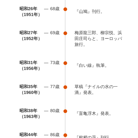
昭和26年
68歳
『山鳩』刊行。
（1951年）
昭和27年
69歳
梅原龍三郎、柳宗悦、浜
（1952年）
田庄司らと、ヨーロッパ
旅行。
昭和31年
73歳
『白い線』執筆。
（1956年）
昭和35年
77歳
草稿『ナイルの水の一
（1960年）
滴』発表。
昭和38年
80歳
『盲亀浮木』発表。
（1963年）
昭和44年
86歳
『枇杷の花』刊行。