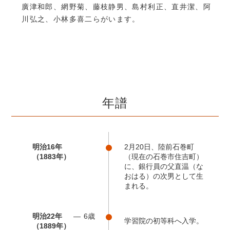
廣津和郎、網野菊、藤枝静男、島村利正、直井潔、阿
川弘之、小林多喜二らがいます。
年譜
明治16年
2月20日、陸前石巻町
（1883年）
（現在の石巻市住吉町）
に、銀行員の父直温（な
おはる）の次男として生
まれる。
明治22年
6歳
学習院の初等科へ入学。
（1889年）