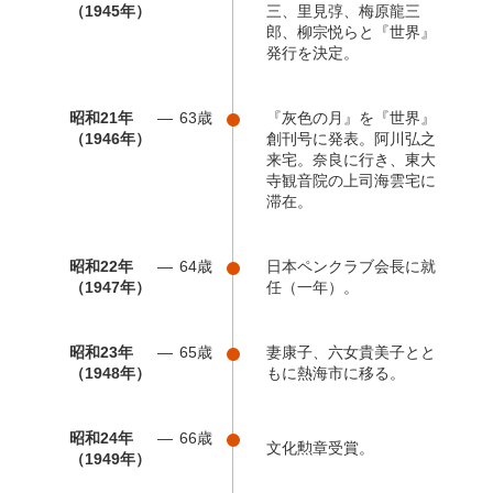
（1945年）
三、里見弴、梅原龍三
郎、柳宗悦らと『世界』
発行を決定。
昭和21年
63歳
『灰色の月』を『世界』
（1946年）
創刊号に発表。阿川弘之
来宅。奈良に行き、東大
寺観音院の上司海雲宅に
滞在。
昭和22年
64歳
日本ペンクラブ会長に就
（1947年）
任（一年）。
昭和23年
65歳
妻康子、六女貴美子とと
（1948年）
もに熱海市に移る。
昭和24年
66歳
文化勲章受賞。
（1949年）