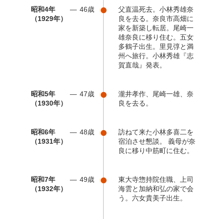
昭和4年
46歳
父直温死去。小林秀雄奈
（1929年）
良を去る。奈良市高畑に
家を新築し転居。尾崎一
雄奈良に移り住む。五女
多鶴子出生。里見弴と満
州へ旅行。小林秀雄『志
賀直哉』発表。
昭和5年
47歳
瀧井孝作、尾崎一雄、奈
（1930年）
良を去る。
昭和6年
48歳
訪ねて来た小林多喜二を
（1931年）
宿泊させ懇談。 義母が奈
良に移り中筋町に住む。
昭和7年
49歳
東大寺惣持院住職、上司
（1932年）
海雲と加納和弘の家で会
う。六女貴美子出生。