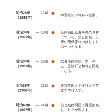
明治28年
12歳
学習院の中等科へ進学。
（1895年）
明治34年
18歳
足尾銅山鉱毒事件の見解
（1901年）
について、父と衝突。以
後の関係悪化のはじまり
の一つとなる。
明治34年
19歳
武者小路実篤、木下利
（1901年）
玄、正親町公和等と同級
になる。
明治39年
23歳
東京帝国大学文科大学英
（1906年）
文学学科入学。
明治40年
24歳
父と結婚問題で再度衝突
（1907年）
し、対立が深まる。