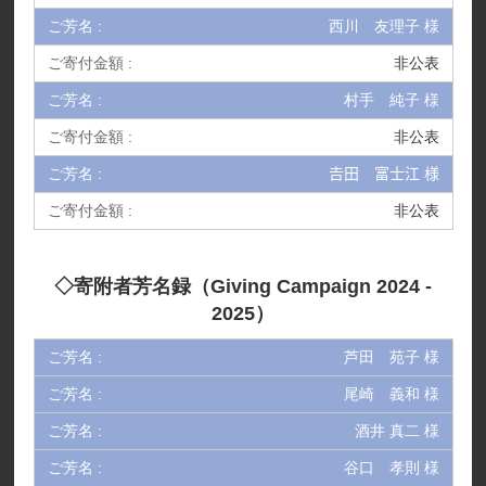
西川 友理子 様
非公表
村手 純子 様
非公表
𠮷田 富士江 様
非公表
◇寄附者芳名録（Giving Campaign 2024 -
2025）
芦田 苑子 様
尾崎 義和 様
酒井 真二 様
谷口 孝則 様