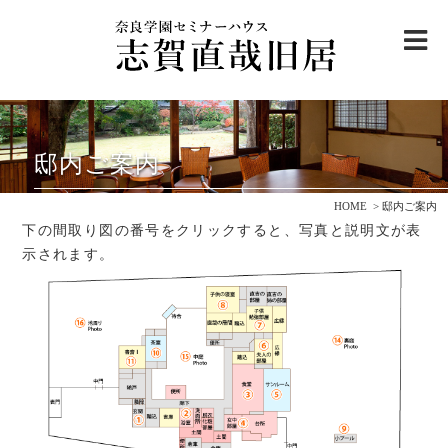
me
志賀直哉旧居について
邸内ご案内
ご利用案内
・
アクセス
HOME
邸内ご案内
邸内ご案内
下の間取り図の番号をクリックすると、写真と説明文が表
示されます。
志賀直哉と奈良を巡る
観光モデルコース
志賀直哉について
ニュース＆トピックス
寄付のお願い