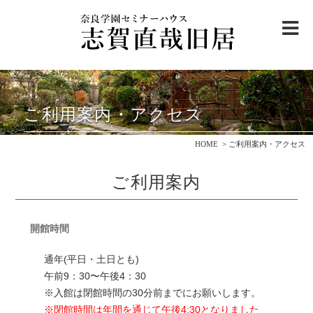
me
志賀直哉旧居について
ご利用案内・アクセス
ご利用案内
・
アクセス
HOME
ご利用案内・アクセス
邸内ご案内
ご利用案内
志賀直哉と奈良を巡る
観光モデルコース
志賀直哉について
開館時間
ニュース＆トピックス
通年(平日・土日とも)
午前9：30〜午後4：30
寄付のお願い
※入館は閉館時間の30分前までにお願いします。
※閉館時間は年間を通じて午後4:30となりました