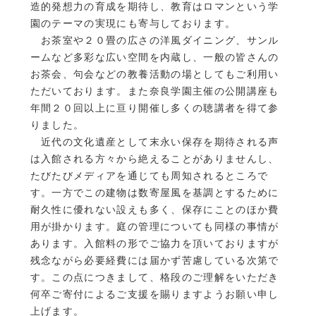
造的発想力の育成を期待し、教育はロマンという学
園のテーマの実現にも寄与しております。
お茶室や２０畳の広さの洋風ダイニング、サンル
ームなど多彩な広い空間を内蔵し、一般の皆さんの
お茶会、句会などの教養活動の場としてもご利用い
ただいております。また奈良学園主催の公開講座も
年間２０回以上に亘り開催し多くの聴講者を得て参
りました。
近代の文化遺産として末永い保存を期待される声
は入館される方々から絶えることがありませんし、
たびたびメディアを通じても周知されるところで
す。一方でこの建物は数寄屋風を基調とするために
耐久性に優れない設えも多く、保存にことのほか費
用が掛かります。庭の管理についても同様の事情が
あります。入館料の形でご協力を頂いておりますが
残念ながら必要経費には届かず苦慮している次第で
す。この点につきまして、格段のご理解をいただき
何卒ご寄付によるご支援を賜りますようお願い申し
上げます。