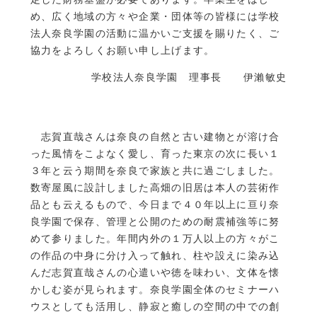
め、広く地域の方々や企業・団体等の皆様には学校
奈良学園セミナーハウス
公開講座のお知らせ
法人奈良学園の活動に温かいご支援を賜りたく、ご
協力をよろしくお願い申し上げます。
学校法人奈良学園 理事長 伊瀨敏史
志賀直哉さんは奈良の自然と古い建物とが溶け合
った風情をこよなく愛し、育った東京の次に長い１
３年と云う期間を奈良で家族と共に過ごしました。
数寄屋風に設計しました高畑の旧居は本人の芸術作
品とも云えるもので、今日まで４０年以上に亘り奈
良学園で保存、管理と公開のための耐震補強等に努
めて参りました。年間内外の１万人以上の方々がこ
の作品の中身に分け入って触れ、柱や設えに染み込
んだ志賀直哉さんの心遣いや徳を味わい、文体を懐
かしむ姿が見られます。奈良学園全体のセミナーハ
ウスとしても活用し、静寂と癒しの空間の中での創