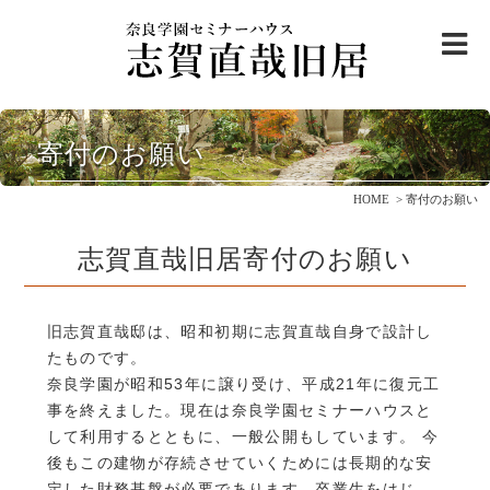
me
志賀直哉旧居について
寄付のお願い
ご利用案内
・
アクセス
HOME
寄付のお願い
邸内ご案内
志賀直哉旧居寄付のお願い
志賀直哉と奈良を巡る
観光モデルコース
旧志賀直哉邸は、昭和初期に志賀直哉自身で設計し
志賀直哉について
たものです。
奈良学園が昭和53年に譲り受け、平成21年に復元工
ニュース＆トピックス
事を終えました。現在は奈良学園セミナーハウスと
して利用するとともに、一般公開もしています。 今
寄付のお願い
後もこの建物が存続させていくためには長期的な安
定した財務基盤が必要であります。卒業生をはじ